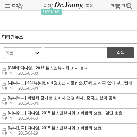
로그인
회원가입
주문조회
마이페이지
3,000원 적립
닥터영뉴스
검색
[CMN] 닥터영, ‘2015 헬스앤뷰티위크’서 성과
닥터영
| 2015-05-08
[제니파크] 924뷰(어린이&청소년 제품): 순(順)하고 자극 없이 부드럽게
닥터영
| 2015-05-04
[뷰티누리] 박람회 참가로 소비자 접점 확대, 중국도 본격 공략
닥터영
| 2015-05-04
[머니위크] 닥터영, 2015 헬스앤뷰티위크 박람회 성료.. 열띤 호응
닥터영
| 2015-04-30
[뷰티한국] 닥터영, 2015 헬스앤뷰티위크 박람회 성료
닥터영
| 2015-04-29