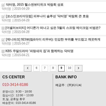
닥터영, 2015 헬스앤뷰티위크 박람회 성료
닥터영
| 2015-04-29
[코스인코리아닷컴] 피부나이 솔루션 '닥터영' 박람회 큰 호응
닥터영
| 2015-04-29
[더셀러브리티] 어디론가 떠나고 싶은 5월의 스프링 메이크업 비법은?
닥터영
| 2015-04-28
[제니파크] 923뷰(립&아이 리무버): 민감한 부위를 부드럽고 깨끗하게
닥터영
| 2015-04-27
KBS 주말드라마 '파랑새의 집'과 함께하는 닥터영
닥터영
| 2015-04-21
6
7
8
9
10
CS CENTER
BANK INFO
010-3414-8186
예금주 : (주)티디씨
운영시간 : 9:30 ~ 18:00
점심시간 : 12:00 ~ 13:00
토,일, 공휴일 휴무
배송문의 : 010-3414-8186