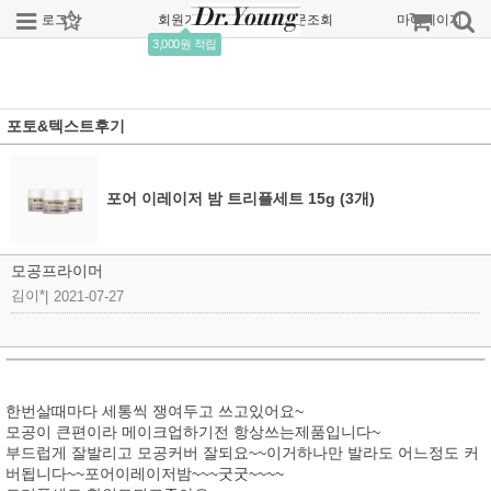
로그인
회원가입
주문조회
마이페이지
3,000원 적립
포토&텍스트후기
포어 이레이저 밤 트리플세트 15g (3개)
모공프라이머
김이*
|
2021-07-27
한번살때마다 세통씩 쟁여두고 쓰고있어요~
모공이 큰편이라 메이크업하기전 항상쓰는제품입니다~
부드럽게 잘발리고 모공커버 잘되요~~이거하나만 발라도 어느정도 커
버됩니다~~포어이레이저밤~~~굿굿~~~~